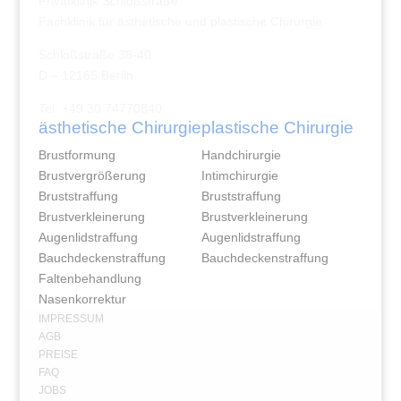
Privatklinik Schloßstraße
Fachklinik für ästhetische und plastische Chirurgie
Schloßstraße 38-40
D – 12165 Berlin
Tel: +49 30 74770840
ästhetische Chirurgie
plastische Chirurgie
Brustformung
Handchirurgie
Brustvergrößerung
Intimchirurgie
Bruststraffung
Bruststraffung
Brustverkleinerung
Brustverkleinerung
Augenlidstraffung
Augenlidstraffung
Bauchdeckenstraffung
Bauchdeckenstraffung
Faltenbehandlung
Nasenkorrektur
IMPRESSUM
AGB
PREISE
FAQ
JOBS