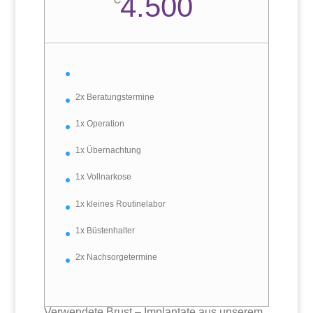
4.500
2x Beratungstermine
1x Operation
1x Übernachtung
1x Vollnarkose
1x kleines Routinelabor
1x Büstenhalter
2x Nachsorgetermine
Verwendete Brust – Implantate aus unserem