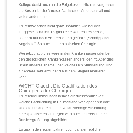
Kollege denkt auch an die Folgekosten. Nicht zu vergessen
die Kosten für die Anreise, Nachsorge, Arbeitsausfall und
vieles andere mehr.
Es ist inzwischen nicht ganz unähnlich wie bei den
Fluggesellschaften. Es gibt keine wahren Festpreise,
sondern nur noch Ab- Preise und gefühlte „Schnäppchen-
Angebote“. So auch in der plastischen Chirurgie.
Wer jetzt glaub dies wäre in den Krankenhäuser oder bei
den gesetzlichen Krankenkassen anders, der irrt. Aber dies
ist ein anderes Thema über welches ich Stundenlang, und
für Andere sehr ermüdend aus dem Stegreif referieren
kann….
WICHTIG auch: Die Qualifikation des
Chirurgen / der Chirurgin
Es ist leider immer noch keine Selbstverständlichkeit,
welche Fachrichtung in Deutschland Was operieren darf.
Und die umfangreiche und zeitaufwendige Ausbildung
eines plastischen Chirurgen wird auch im Preis für eine
Brustvergrößerung abgebildet.
Es gab in den letzten Jahren doch ganz erhebliche