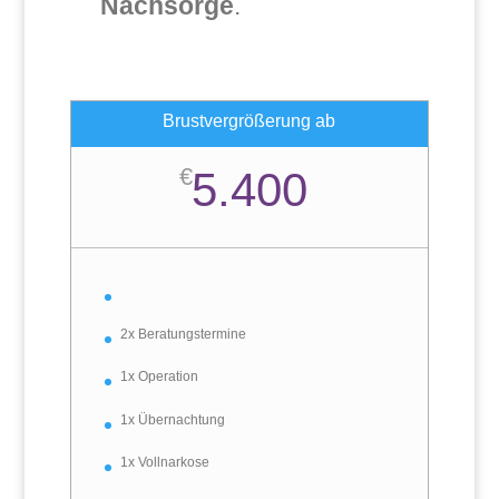
Nachsorge
.
Brustvergrößerung ab
€
5.400
2x Beratungstermine
1x Operation
1x Übernachtung
1x Vollnarkose