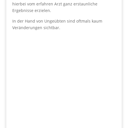
hierbei vom erfahren Arzt ganz erstaunliche
Ergebnisse erzielen.
In der Hand von Ungeübten sind oftmals kaum
Veränderungen sichtbar.
Daniel Panzer
Rhinoplstik auf höchstem und bestem Niveau
Daniel Panzer