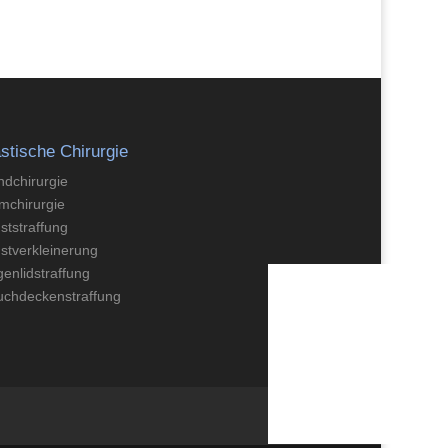
astische Chirurgie
dchirurgie
imchirurgie
ststraffung
stverkleinerung
enlidstraffung
uchdeckenstraffung