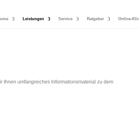
Home
Leistungen
Service
Ratgeber
Online-Kli
wir Ihnen umfangreiches Informationsmaterial zu dem
das Thema Fadenlifting berichten. Fadenlifting ist inzwischen ei