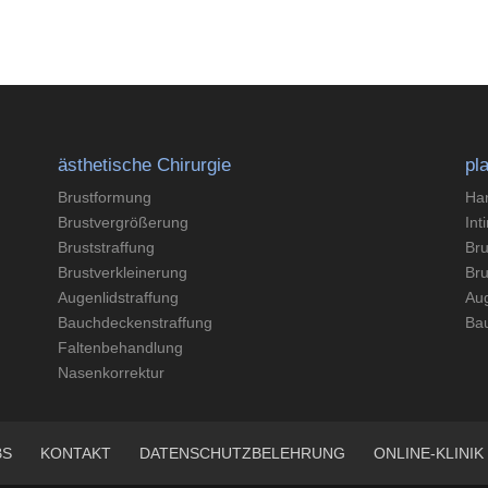
ästhetische Chirurgie
pl
Brustformung
Han
Brustvergrößerung
Int
Bruststraffung
Bru
Brustverkleinerung
Bru
Augenlidstraffung
Aug
Bauchdeckenstraffung
Ba
Faltenbehandlung
Nasenkorrektur
BS
KONTAKT
DATENSCHUTZBELEHRUNG
ONLINE-KLINIK