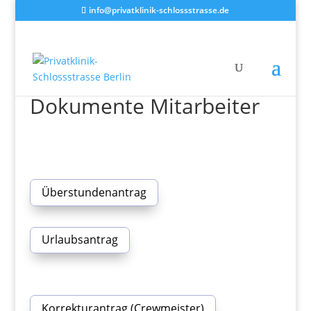
info@privatklinik-schlossstrasse.de
Dokumente Mitarbeiter
Überstundenantrag
Urlaubsantrag
Korrekturantrag (Crewmeister)