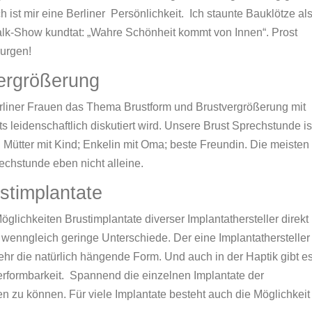
 ist mir eine Berliner Persönlichkeit. Ich staunte Bauklötze al
alk-Show kundtat: „Wahre Schönheit kommt von Innen“. Prost
urgen!
ergrößerung
rliner Frauen das Thema Brustform und Brustvergrößerung mit
 leidenschaftlich diskutiert wird. Unsere Brust Sprechstunde is
 Mütter mit Kind; Enkelin mit Oma; beste Freundin. Die meisten
echstunde eben nicht alleine.
stimplantate
glichkeiten Brustimplantate diverser Implantathersteller direkt
 wenngleich geringe Unterschiede. Der eine Implantathersteller
ehr die natürlich hängende Form. Und auch in der Haptik gibt e
erformbarkeit. Spannend die einzelnen Implantate der
hen zu können. Für viele Implantate besteht auch die Möglichkeit