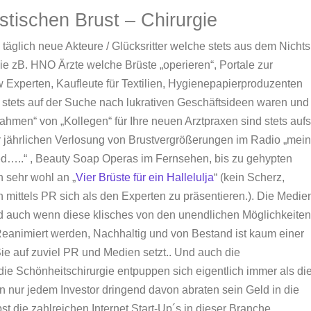
astischen Brust – Chirurgie
 täglich neue Akteure / Glücksritter welche stets aus dem Nichts
ie zB. HNO Ärzte welche Brüste „operieren“, Portale zur
w Experten, Kaufleute für Textilien, Hygienepapierproduzenten
 stets auf der Suche nach lukrativen Geschäftsideen waren und
hmen“ von „Kollegen“ für Ihre neuen Arztpraxen sind stets auf
r jährlichen Verlosung von Brustvergrößerungen im Radio „mei
ed…..“ , Beauty Soap Operas im Fernsehen, bis zu gehypten
h sehr wohl an „
Vier Brüste für ein Hallelulja
“ (kein Scherz,
 mittels PR sich als den Experten zu präsentieren.). Die Medie
Und auch wenn diese klisches von den unendlichen Möglichkeite
Reanimiert werden, Nachhaltig und von Bestand ist kaum einer
Sie auf zuviel PR und Medien setzt.. Und auch die
 die Schönheitschirurgie entpuppen sich eigentlich immer als di
n nur jedem Investor dringend davon abraten sein Geld in die
st die zahlreichen Internet Start-Up´s in dieser Branche