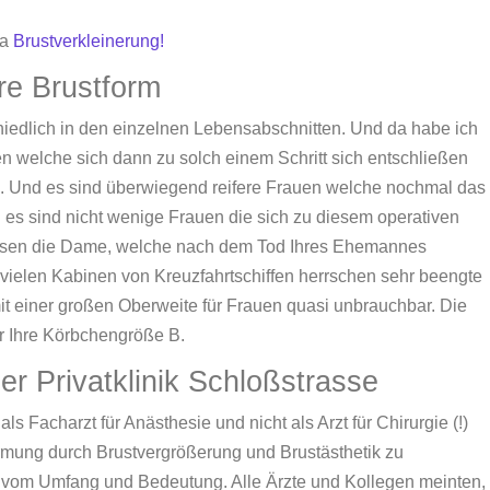
ma
Brustverkleinerung!
re Brustform
chiedlich in den einzelnen Lebensabschnitten. Und da habe ich
 welche sich dann zu solch einem Schritt sich entschließen
en. Und es sind überwiegend reifere Frauen welche nochmal das
 es sind nicht wenige Frauen die sich zu diesem operativen
gessen die Dame, welche nach dem Tod Ihres Ehemannes
 vielen Kabinen von Kreuzfahrtschiffen herrschen sehr beengte
mit einer großen Oberweite für Frauen quasi unbrauchbar. Die
ür Ihre Körbchengröße B.
r Privatklinik Schloßstrasse
ls Facharzt für Anästhesie und nicht als Arzt für Chirurgie (!)
rmung durch Brustvergrößerung und Brustästhetik zu
g vom Umfang und Bedeutung. Alle Ärzte und Kollegen meinten,