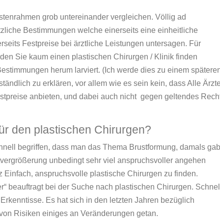
stenrahmen grob untereinander vergleichen. Völlig ad
zliche Bestimmungen welche einerseits eine einheitliche
eits Festpreise bei ärztliche Leistungen untersagen. Für
den Sie kaum einen plastischen Chirurgen / Klinik finden
Bestimmungen herum larviert. (Ich werde dies zu einem spätere
ändlich zu erklären, vor allem wie es sein kein, dass Alle Ärzt
stpreise anbieten, und dabei auch nicht gegen geltendes Rech
für den plastischen Chirurgen?
chnell begriffen, dass man das Thema Brustformung, damals ga
ustvergrößerung unbedingt sehr viel anspruchsvoller angehen
 Einfach, anspruchsvolle plastische Chirurgen zu finden.
“ beauftragt bei der Suche nach plastischen Chirurgen. Schnel
rkenntisse. Es hat sich in den letzten Jahren bezüglich
von Risiken einiges an Veränderungen getan.