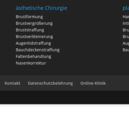
ästhetische Chirurgie
pl
Brustformung
Han
Brustvergrößerung
Int
Bruststraffung
Bru
Brustverkleinerung
Bru
Augenlidstraffung
Aug
Bauchdeckenstraffung
Ba
Faltenbehandlung
Nasenkorrektur
Kontakt
Datenschutzbelehrung
Online-Klinik