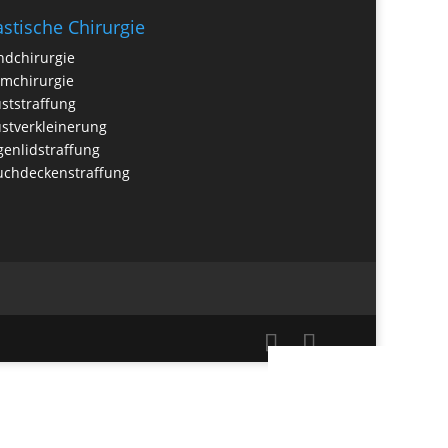
astische Chirurgie
dchirurgie
imchirurgie
ststraffung
stverkleinerung
enlidstraffung
uchdeckenstraffung